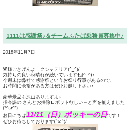
1111は感謝祭♪＆チームふたば乗務員募集中♪
2018年11月7日
皆様ごきげんよークシャテリア(^_^)/
気持ちの良い秋晴れが続いていますね(^_^)♪
今週末は弊社で感謝祭というお祭り行事があるので、
お時間に余裕がある方はぜひお越し下さい♪
豪華景品も沢山ありますよ♪
指令課のIさんとお掃除ロボット欲しい～と声を揃えました
(*^ω^*)
11/11（日）ポッキーの日
お日にちは
です！
ぜひお待ちしております(^ω^)/