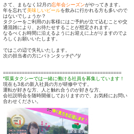
さて、まもなく12月の
忘年会シーズン
がやってきます。
年を忘れて
美味しいビール
を飲みに行かれる方も多いので
はないでしょうか？
タクシーをご利用のお客様にはご予約が立て込むことや交
通混雑により、お待たせすることが想定されます。
なるべくお時間に沿えるようにお迎えに上がりますのでよ
ろしくお願いいたします。
ではこの辺で失礼いたします。
次の担当者の方にバトンタッチ(^-^)/
============================================
*双葉タクシーでは一緒に働ける社員を募集しています！
現在も3名の新入社員の方が研修中です。
運転が好きな方、人と触れ合うのが好きな方、
会社説明会を随時開催しておりますので、お気軽にお問い
合わせください。