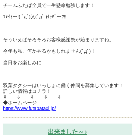
チームふたば全員で一生懸命勉強します！
ﾌｧｲﾄｰｰ!( ﾟдﾟ)乂(ﾟдﾟ )ｲｯﾊﾟｰｰﾂ!!
そういえばそろそろお客様感謝祭が始まりますね。
今年も私、何かやるかもしれません(ﾟдﾟ)！
当日をお楽しみに！
双葉タクシーはいっしょに働く仲間を募集しています！
詳しい情報はコチラ！
⇓ ⇓ ⇓ ⇓ ⇓
◆ホームページ
https://www.futabataxi.jp/
出来ました～♪