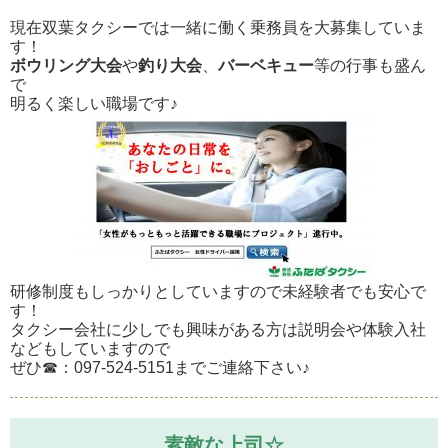
現在双葉タクシーでは一緒に働く乗務員を大募集していま
す！
ボウリング大会
や
釣り大会
、
バーベキュー
等の行事も盛ん
で
明るく楽しい職場です♪
研修制度もしっかりとしていますので未経験者でも安心で
す！
タクシー会社に少しでも興味がある方は説明会や体験入社
などもしていますので
ぜひ☎：097-524-5151までご連絡下さい♪
素敵な上司☆