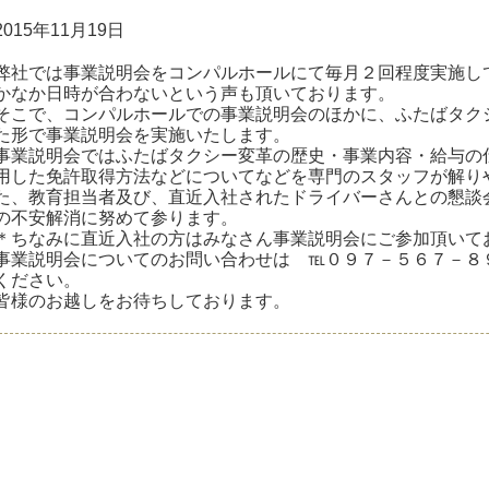
2015年11月19日
弊社では事業説明会をコンパルホールにて毎月２回程度実施し
かなか日時が合わないという声も頂いております。
そこで、コンパルホールでの事業説明会のほかに、ふたばタク
た形で事業説明会を実施いたします。
事業説明会ではふたばタクシー変革の歴史・事業内容・給与の
用した免許取得方法などについてなどを専門のスタッフが解り
た、教育担当者及び、直近入社されたドライバーさんとの懇談
の不安解消に努めて参ります。
＊ちなみに直近入社の方はみなさん事業説明会にご参加頂いて
事業説明会についてのお問い合わせは ℡０９７－５６７－８
ください。
皆様のお越しをお待ちしております。