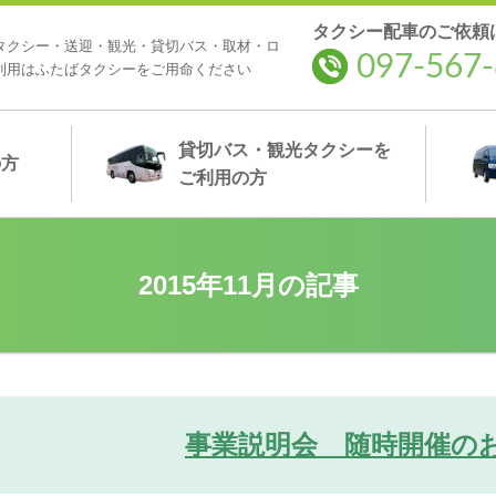
タクシー配車のご依頼
タクシー・送迎・観光・貸切バス・取材・ロ
097-567-
利用はふたばタクシーをご用命ください
貸切バス・観光タクシー
を
の方
ご利用の方
2015年11月の記事
事業説明会 随時開催の