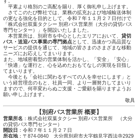
す。
平素より格別のご高配を賜り、厚く御礼申し上げます。
さてこのたび弊社では、業務の拡充および地域輸送体制
の更なる強化を目的として、令和７年１１月２７日付けで
「株式会社双葉タクシー 別府バス営業所（大分の貸切バス
専門センター）」を開設いたしました。
本営業所は、別府市を中心としたエリアにおいて、
貸切
バス・送迎バス事業の専門拠点
として、迅速かつ高品質な
サービスの提供を通じて、地域の皆さまのさまざまな移動
ニーズにお応えしてまいります。
また、地域密着型の営業体制を活かし、「安全」「安心」
「快適」な運行と、心を込めたおもてなしの実現を目指し
てまいります。
今後とも「会社に関わるすべての人を幸せにします」と
いう経営理念のもと、社員一同、より一層努力してまいり
ますので、何卒変わらぬご支援・ご愛顧を賜りますようお
願い申し上げます。
敬具
【別府バス営業所 概要】
営業所名
：株式会社双葉タクシー 別府バス営業所 （大分
の貸切バス専門センター）
開設日
：令和７年１１月２７日
所在地
：〒874-0840 大分県別府市大字鶴見字西法寺2929