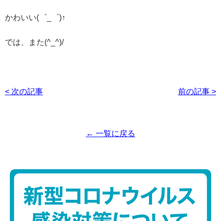
かわいい(゜_゜)↑
では、また(^_^)/
< 次の記事
前の記事 >
← 一覧に戻る