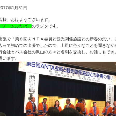
2017年1月31日
皆様、おはようございます。
「チームふたば」
のラジタです。
出張で「第８回ＡＮＴＡ会員と観光関係施設との新春の集い」
入って初めての出張でしたので、上司に色々なことを聞きなが
行会社とバス会社の沢山の方々と名刺を交換し、お話しもでき
思います。