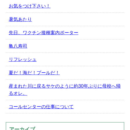
お気をつけ下さい！
暑気あたり
先日、ワクチン接種案内ポーター
亀八寿司
リフレッシュ
夏だ！海だ！プールだ！
産まれた川に戻るサケのように約30年ぶりに母校へ帰
るオレ。
コールセンターの仕事について
アーカイブ