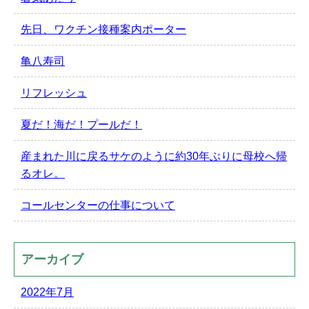
先日、ワクチン接種案内ポーター
亀八寿司
リフレッシュ
夏だ！海だ！プールだ！
産まれた川に戻るサケのように約30年ぶりに母校へ帰
るオレ。
コールセンターの仕事について
アーカイブ
2022年7月