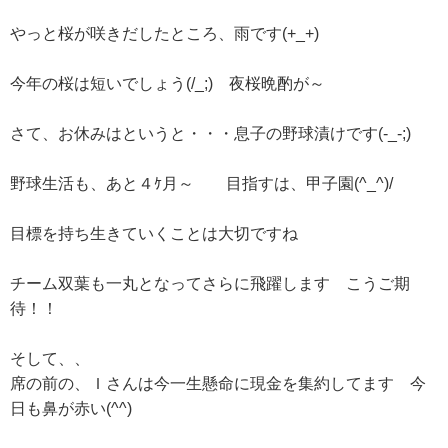
やっと桜が咲きだしたところ、雨です(+_+)
今年の桜は短いでしょう(/_;) 夜桜晩酌が～
さて、お休みはというと・・・息子の野球漬けです(-_-;)
野球生活も、あと４ｹ月～ 目指すは、甲子園(^_^)/
目標を持ち生きていくことは大切ですね
チーム双葉も一丸となってさらに飛躍します こうご期
待！！
そして、、
席の前の、Ｉさんは今一生懸命に現金を集約してます 今
日も鼻が赤い(^^)