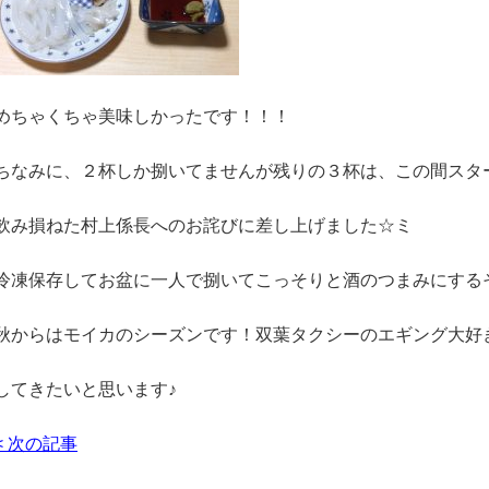
めちゃくちゃ美味しかったです！！！
ちなみに、２杯しか捌いてませんが残りの３杯は、この間スタ
飲み損ねた村上係長へのお詫びに差し上げました☆ミ
冷凍保存してお盆に一人で捌いてこっそりと酒のつまみにするそ
秋からはモイカのシーズンです！双葉タクシーのエギング大好
してきたいと思います♪
< 次の記事