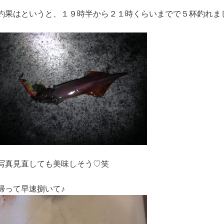
釣果はというと、１９時半から２１時くらいまでで５杯釣れま
写真見直しても美味しそう♡笑
帰って早速捌いて♪