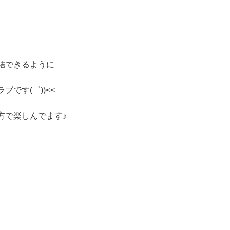
結できるように
です(゜))<<
方で楽しんでます♪
。