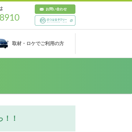
は
お問い合わせ
8910
取材・ロケ
でご利用の方
っ！！