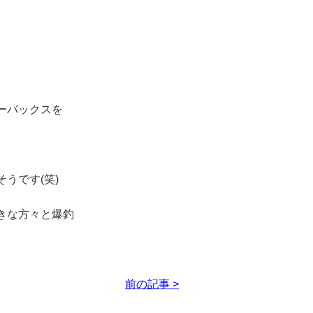
ーバックスを
うです(笑)
きな方々と爆釣
前の記事 >