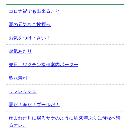
コロナ禍でも出来ること
夏の元気なご挨拶~♪
お気をつけ下さい！
暑気あたり
先日、ワクチン接種案内ポーター
亀八寿司
リフレッシュ
夏だ！海だ！プールだ！
産まれた川に戻るサケのように約30年ぶりに母校へ帰
るオレ。