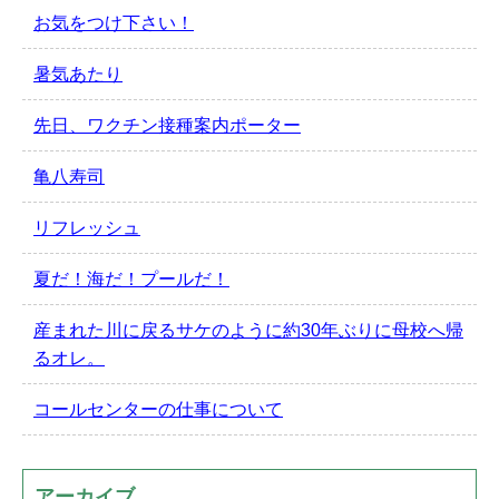
お気をつけ下さい！
暑気あたり
先日、ワクチン接種案内ポーター
亀八寿司
リフレッシュ
夏だ！海だ！プールだ！
産まれた川に戻るサケのように約30年ぶりに母校へ帰
るオレ。
コールセンターの仕事について
アーカイブ